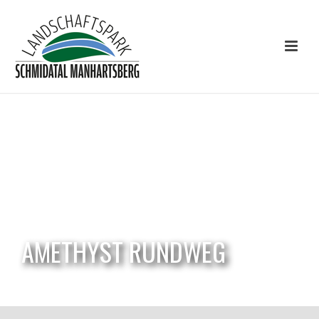
AMETHYST RUNDWEG