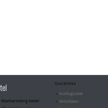
Quicklinks
tel
Ausflugsziele
l Manhartsberg bietet
Aktivitäten