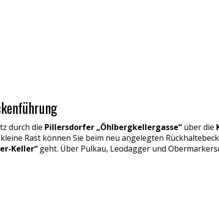
ckenführung
tz durch die
Pillersdorfer „Öhlbergkellergasse“
über die
ine kleine Rast können Sie beim neu angelegten Rückhaltebec
r-Keller“
geht. Über Pulkau, Leodagger und Obermarkersd