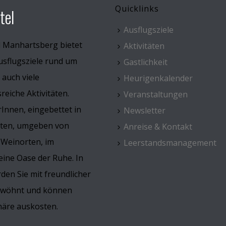
Quicklinks
tel
Ausflugsziele
l Manhartsberg bietet
Aktivitäten
usflugsziele rund um
Gastlichkeit
 auch viele
Heurigenkalender
eiche Aktivitäten.
Veranstaltungen
Innen, eingebettet in
Newsletter
rten, umgeben von
Anreise & Kontakt
 Weinorten, im
Leerstandsmanagement
ine Oase der Ruhe. In
den Sie mit freundlicher
erwöhnt und können
häre auskosten.