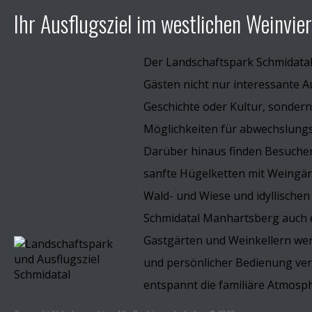
Ihr Ausflugsziel im westlichen Weinvier
Der Landschaftspark Schmidata
Gästen nicht nur interessante A
Geschichte oder Kultur, sondern
Möglichkeiten für abwechslungsr
Darüber hinaus finden Besucher
sanfte Hügelketten mit Weingä
Wald- und Wiese und idyllischen
Schmidatal Manhartsberg auch e
Gastgärten und Weinkellern wer
und persönlicher Bedienung v
entspannt die familiäre Atmosp