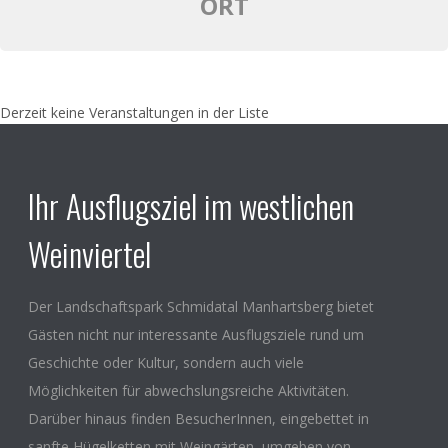
ORT
Derzeit keine Veranstaltungen in der Liste
Ihr Ausflugsziel im westlichen
Weinviertel
Der Landschaftspark Schmidatal Manhartsberg bietet
Gästen nicht nur interessante Ausflugsziele rund um
Geschichte oder Kultur, sondern auch viele
Möglichkeiten für abwechslungsreiche Aktivitäten.
Darüber hinaus finden BesucherInnen, eingebettet in
sanfte Hügelketten mit Weingärten, umgeben von