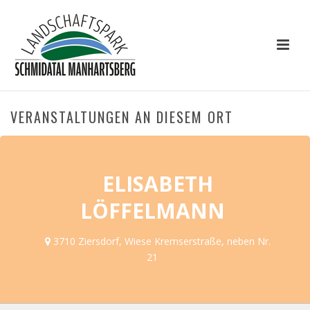
VERANSTALTUNGEN AN DIESEM ORT
ELISABETH
LÖFFELMANN
3710 Ziersdorf, Wiese Kremserstraße, neben Nr.
21