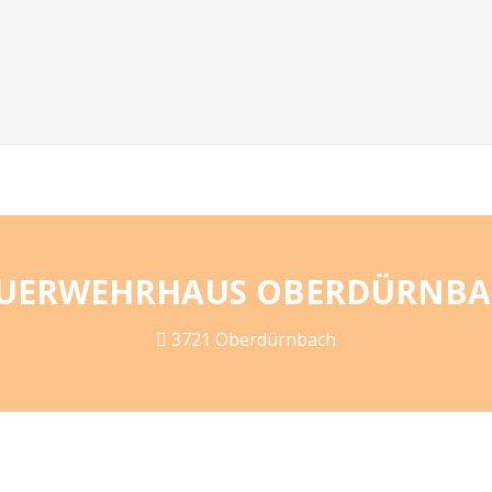
UERWEHRHAUS OBERDÜRNB
3721 Oberdürnbach