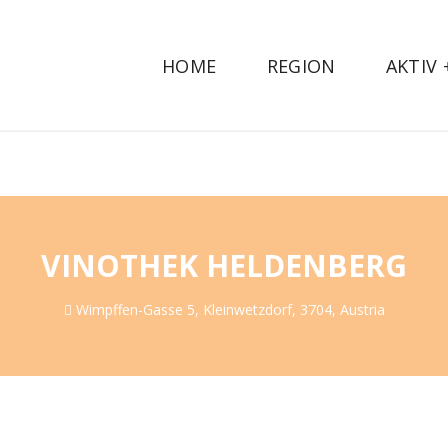
HOME
REGION
AKTIV
VINOTHEK HELDENBERG
Wimpffen-Gasse 5, Kleinwetzdorf, 3704, Austria