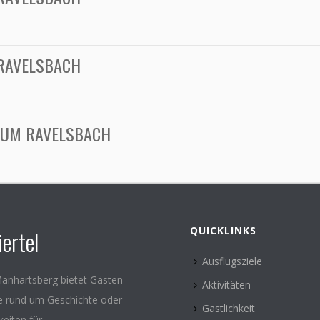
RAVELSBACH
RUM RAVELSBACH
QUICKLINKS
ertel
Ausflugsziele
anhartsberg bietet Gästen
Aktivitäten
le rund um Geschichte oder
Gastlichkeit
keiten für