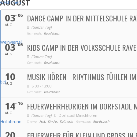
AUGUST
03
06
DANCE CAMP IN DER MITTELSCHULE R
AUG
(Ganzer Tag)
Gemeinde:
Ravelsbach
03
06
KIDS CAMP IN DER VOLKSSCHULE RAV
AUG
(Ganzer Tag)
Gemeinde:
Ravelsbach
10
MUSIK HÖREN - RHYTHMUS FÜHLEN IM
AUG
8:00 - 13:00
Gemeinde:
Ravelsbach
14
16
FEUERWEHRHEURIGEN IM DORFSTADL 
AUG
(Ganzer Tag)
Dorfstadl Minichhofen
Thema:
Fest,
Kinder,
Kulinarik
Gemeinde:
Ravelsbach
20
FEUERWEHR FÜR KLEIN UND GROSS IN 