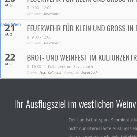
AUG
9:00 - 12:00
Gemeinde:
Ravelsbach
21
FEUERWEHR FÜR KLEIN UND GROSS IN 
AUG
9:00 - 12:00
Gemeinde:
Ravelsbach
22
BROT- UND WEINFEST IM KULTURZENT
AUG
16:30
Kulturzentrum Ravelsbach
Thema:
Fest,
Kulinarik
Gemeinde:
Ravelsbach
Ihr Ausflugsziel im westlichen Weinvi
Der Landschaftspark Schmidatal M
nicht nur interessante Ausflugszie
Kultur, sondern auch viele Möglich