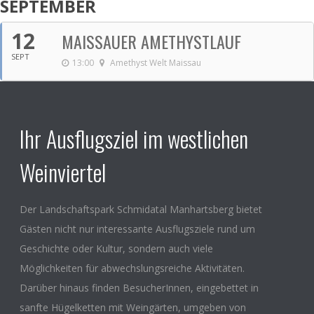
SEPTEMBER
12
MAISSAUER AMETHYSTLAUF
SEPT
13:00
Amethyst Welt Maissau
Ihr Ausflugsziel im westlichen
Weinviertel
Der Landschaftspark Schmidatal Manhartsberg bietet
Gästen nicht nur interessante Ausflugsziele rund um
Geschichte oder Kultur, sondern auch viele
Möglichkeiten für abwechslungsreiche Aktivitäten.
Darüber hinaus finden BesucherInnen, eingebettet in
sanfte Hügelketten mit Weingärten, umgeben von