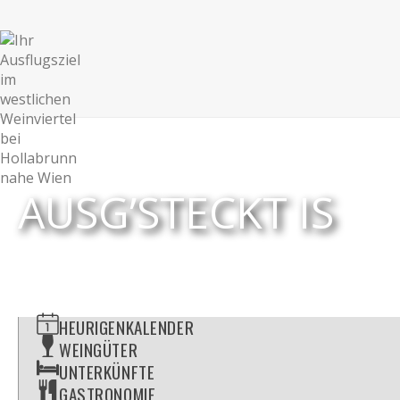
AUSG’STECKT IS
HEURIGENKALENDER
WEINGÜTER
UNTERKÜNFTE
GASTRONOMIE