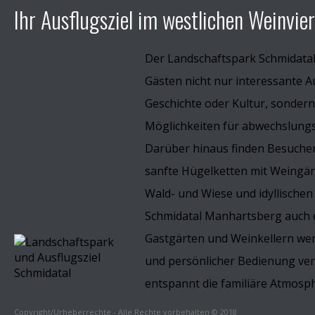
Ihr Ausflugsziel im westlichen Weinvier
Der Landschaftspark Schmidata
Gästen nicht nur interessante A
Geschichte oder Kultur, sondern
Möglichkeiten für abwechslungsr
Darüber hinaus finden Besucher
sanfte Hügelketten mit Weingä
Wald- und Wiese und idyllischen
Schmidatal Manhartsberg auch e
Gastgärten und Weinkellern wer
und persönlicher Bedienung v
entspannt die familiäre Atmosp
Copyright/Urheberrechte - Alle Rechte vorbehalten © 2018