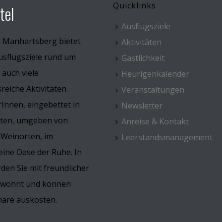
Quicklinks
tel
Ausflugsziele
l Manhartsberg bietet
Aktivitäten
usflugsziele rund um
Gastlichkeit
 auch viele
Heurigenkalender
eiche Aktivitäten.
Veranstaltungen
Innen, eingebettet in
Newsletter
rten, umgeben von
Anreise & Kontakt
 Weinorten, im
Leerstandsmanagement
ine Oase der Ruhe. In
den Sie mit freundlicher
erwöhnt und können
häre auskosten.