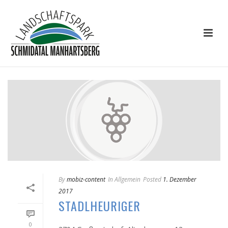
By
mobiz-content
In
Allgemein
Posted
1. Dezember
2017
STADLHEURIGER
0