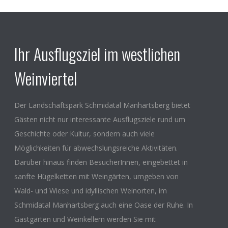
Ihr Ausflugsziel im westlichen
Weinviertel
Der Landschaftspark Schmidatal Manhartsberg bietet
Gästen nicht nur interessante Ausflugsziele rund um
Geschichte oder Kultur, sondern auch viele
Möglichkeiten für abwechslungsreiche Aktivitäten.
Darüber hinaus finden BesucherInnen, eingebettet in
sanfte Hügelketten mit Weingärten, umgeben von
Wald- und Wiese und idyllischen Weinorten, im
Schmidatal Manhartsberg auch eine Oase der Ruhe. In
Gastgärten und Weinkellern werden Sie mit