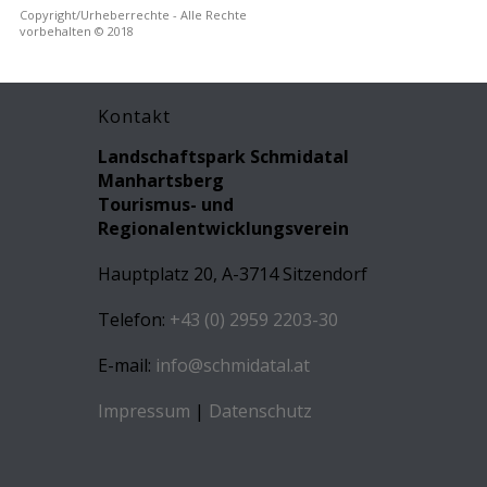
Copyright/Urheberrechte - Alle Rechte
vorbehalten © 2018
Kontakt
Landschaftspark Schmidatal
Manhartsberg
Tourismus- und
Regionalentwicklungsverein
Hauptplatz 20, A-3714 Sitzendorf
Telefon:
+43 (0) 2959 2203-30
E-mail:
info@schmidatal.at
Impressum
|
Datenschutz