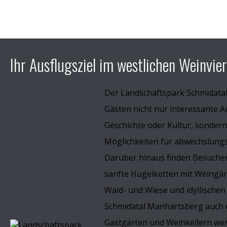
Ihr Ausflugsziel im westlichen Weinvier
Der Landschaftspark Schmidata
Gästen nicht nur interessante A
Geschichte oder Kultur, sondern
Möglichkeiten für abwechslungsr
Darüber hinaus finden Besucher
sanfte Hügelketten mit Weingä
Wald- und Wiese und idyllischen
Schmidatal Manhartsberg auch e
Gastgärten und Weinkellern wer