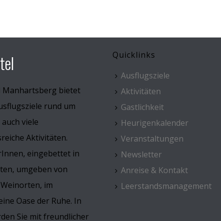
Quicklinks
tel
Ausflugsziele
l Manhartsberg bietet
Aktivitäten
usflugsziele rund um
Gastlichkeit
 auch viele
Heurigenkalender
eiche Aktivitäten.
Veranstaltungen
Innen, eingebettet in
Newsletter
rten, umgeben von
Anreise & Kontakt
 Weinorten, im
Leerstandsmanagement
ine Oase der Ruhe. In
den Sie mit freundlicher