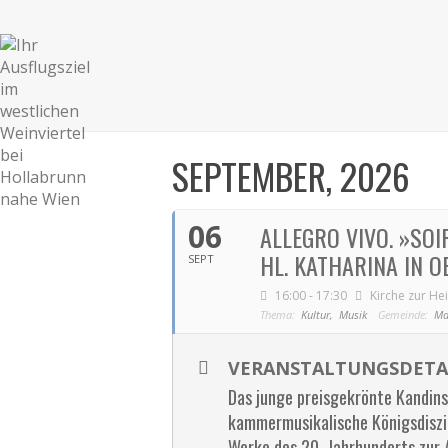
SEPTEMBER, 2026
06
ALLEGRO VIVO. »SOI
HL. KATHARINA IN
SEPT
16:00 - 17:30
Kirche zur He
Thema:
Kultur,
Musik
Gemeinde:
Ma
VERANSTALTUNGSDETA
Das junge preisgekrönte Kandinsk
kammermusikalische Königsdiszip
Werke des 20. Jahrhunderts zur 