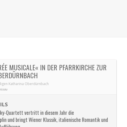
RÉE MUSICALE« IN DER PFARRKIRCHE ZUR
 OBERDÜRNBACH
iligen Katharina Oberdürnbach
issau
ILS
y-Quartett vertritt in diesem Jahr die
lin und bringt Wiener Klassik, italienische Romantik und
Aufführung.