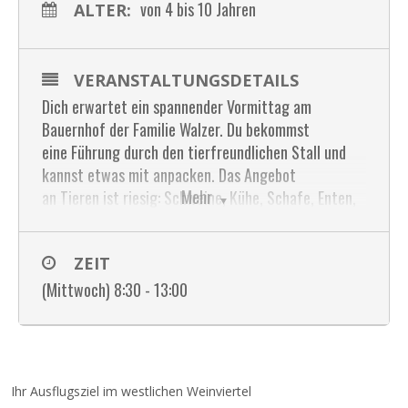
von 4 bis 10 Jahren
ALTER:
VERANSTALTUNGSDETAILS
Dich erwartet ein spannender Vormittag am
Bauernhof der Familie Walzer. Du bekommst
eine Führung durch den tierfreundlichen Stall und
kannst etwas mit anpacken. Das Angebot
Mehr
an Tieren ist riesig: Schweine, Kühe, Schafe, Enten,
Gänse, Hühner, und mehr. Als besonderes Highlight
gibt es diesmal Ponyreiten und eine Eselwanderung.
ZEIT
Du bekommst Obst, Getränke und ein Eis.
(Mittwoch) 8:30 - 13:00
Kosten:
20€/Kind
Organisator
: Florianihof Walzer
Anmeldung
bitte
bis 15.07.2026
unter
office@forianihof-walzer.at erbeten!
Ihr Ausflugsziel im westlichen Weinviertel