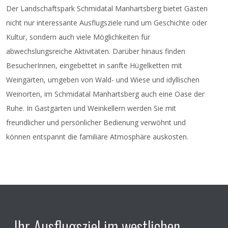
Der Landschaftspark Schmidatal Manhartsberg bietet Gästen
Ort
: Florianigasse 2, 3711 Großmeiseldorf
nicht nur interessante Ausflugsziele rund um Geschichte oder
Kultur, sondern auch viele Möglichkeiten für
abwechslungsreiche Aktivitäten. Darüber hinaus finden
BesucherInnen, eingebettet in sanfte Hügelketten mit
Weingärten, umgeben von Wald- und Wiese und idyllischen
Weinorten, im Schmidatal Manhartsberg auch eine Oase der
Ruhe. In Gastgärten und Weinkellern werden Sie mit
freundlicher und persönlicher Bedienung verwöhnt und
können entspannt die familiäre Atmosphäre auskosten.
Ihr Ausflugsziel im westlichen