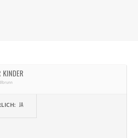
 KINDER
dlbrunn
JA
LICH: