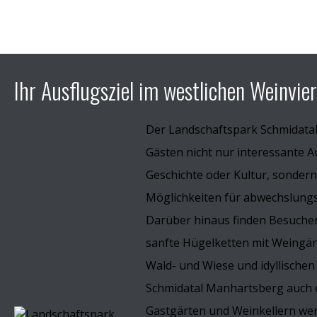
Ihr Ausflugsziel im westlichen Weinvier
Der Landschaftspark Schmidata
Gästen nicht nur interessante A
Geschichte oder Kultur, sondern
Möglichkeiten für abwechslungsr
Darüber hinaus finden Besucher
sanfte Hügelketten mit Weingä
Wald- und Wiese und idyllischen
Schmidatal Manhartsberg auch e
Gastgärten und Weinkellern wer