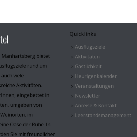
Quicklinks
tel
Ausflugsziele
l Manhartsberg bietet
Aktivitäten
usflugsziele rund um
Gastlichkeit
 auch viele
Heurigenkalender
eiche Aktivitäten.
Veranstaltungen
Innen, eingebettet in
Newsletter
rten, umgeben von
Anreise & Kontakt
 Weinorten, im
Leerstandsmanagement
ine Oase der Ruhe. In
den Sie mit freundlicher