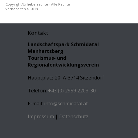
Copyright/Urheberrechte - Alle Rechte
vorbehalten © 2018
Kontakt
Landschaftspark Schmidatal
Manhartsberg
Tourismus- und
Regionalentwicklungsverein
Hauptplatz 20, A-3714 Sitzendorf
Telefon:
+43 (0) 2959 2203-30
E-mail:
info@schmidatal.at
Impressum
|
Datenschutz