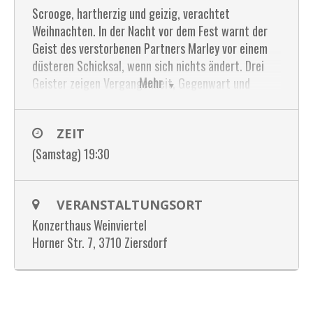
Scrooge, hartherzig und geizig, verachtet
Weihnachten. In der Nacht vor dem Fest warnt der
Geist des verstorbenen Partners Marley vor einem
düsteren Schicksal, wenn sich nichts ändert. Drei
Mehr
Geister zeigen Vergangenheit, Gegenwart und
Zukunft auf. Und Scrooge beginnt, das Verhalten zu
überdenken.
ZEIT
Preis: EUR 25,00
(Samstag) 19:30
Ermäßigte Tickets: EUR 15,00 (bis 15 Jahre)
Tickets: Marktgemeinde Ziersdorf, Eva Strassl,
VERANSTALTUNGSORT
Hauptplatz 1, 3710 Ziersdorf, Telefon: 02956 2204
Konzerthaus Weinviertel
16 oder unter office@konzerthaus-weinviertel.at
Horner Str. 7, 3710 Ziersdorf
oder
Weitere Infos unter www.konzerthaus-weinviertel.at