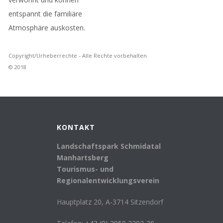
entspannt die familiäre
Atmosphäre auskosten.
Copyright/Urheberrechte - Alle Rechte vorbehalten
© 2018
KONTAKT
Landschaftspark Schmidatal
Manhartsberg
Tourismus- und
Regionalentwicklungsverein
Hauptplatz 20, A-3714 Sitzendorf