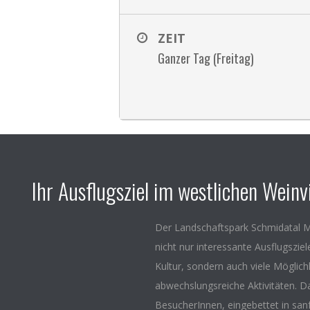
ZEIT
Ganzer Tag (Freitag)
Ihr Ausflugsziel im westlichen Weinvi
Der Landschaftspark Schmidatal M
nicht nur interessante Ausflugszie
Kultur, sondern auch viele Möglich
abwechslungsreiche Aktivitäten. D
BesucherInnen, eingebettet in san