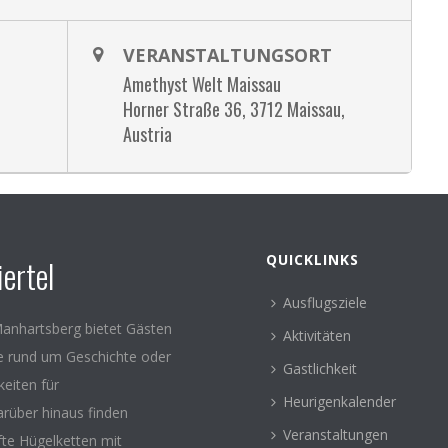
VERANSTALTUNGSORT
Amethyst Welt Maissau
Horner Straße 36, 3712 Maissau,
Austria
QUICKLINKS
ertel
Ausflugsziele
anhartsberg bietet Gästen
Aktivitäten
le rund um Geschichte oder
Gastlichkeit
keiten für
Heurigenkalender
arüber hinaus finden
Veranstaltungen
fte Hügelketten mit