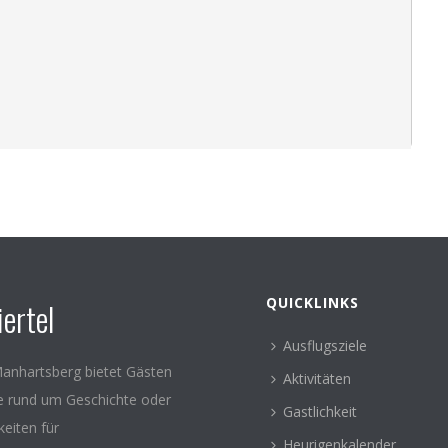
QUICKLINKS
ertel
Ausflugsziele
anhartsberg bietet Gästen
Aktivitäten
le rund um Geschichte oder
Gastlichkeit
keiten für
Heurigenkalender