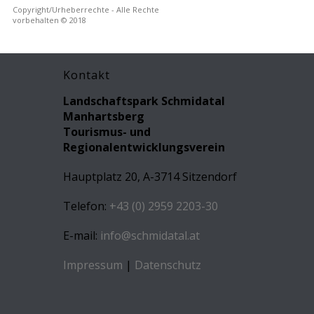
Copyright/Urheberrechte - Alle Rechte
vorbehalten © 2018
Kontakt
Landschaftspark Schmidatal
Manhartsberg
Tourismus- und
Regionalentwicklungsverein
Hauptplatz 20, A-3714 Sitzendorf
Telefon:
+43 (0) 2959 2203-30
E-mail:
info@schmidatal.at
Impressum
|
Datenschutz