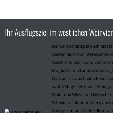
Ihr Ausflugsziel im westlichen Weinvier
Der Landschaftspark Schmidata
Gästen nicht nur interessante A
Geschichte oder Kultur, sondern
Möglichkeiten für abwechslungsr
Darüber hinaus finden Besucher
sanfte Hügelketten mit Weingä
Wald- und Wiese und idyllischen
Schmidatal Manhartsberg auch e
Gastgärten und Weinkellern wer