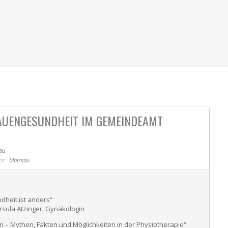
AUENGESUNDHEIT IM GEMEINDEAMT
au
de:
Maissau
dheit ist anders“
rsula Atzinger, Gynäkologin
n – Mythen, Fakten und Möglichkeiten in der Physiotherapie“