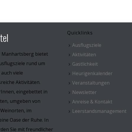
Quicklinks
tel
Ausflugsziele
l Manhartsberg bietet
Aktivitäten
usflugsziele rund um
Gastlichkeit
 auch viele
Heurigenkalender
eiche Aktivitäten.
Veranstaltungen
Innen, eingebettet in
Newsletter
rten, umgeben von
Anreise & Kontakt
 Weinorten, im
Leerstandsmanagement
ine Oase der Ruhe. In
den Sie mit freundlicher