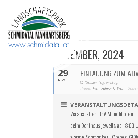
NOVEMBER, 2024
29
EINLADUNG ZUM AD
NOV
(Ganzer Tag: Freitag)
Thema:
Fest,
Kulinarik,
Wein
Gemein
VERANSTALTUNGSDETA
Veranstalter: DEV Minichhofen
beim Dorfhaus jeweils ab 18:00 
warme Schmankerl, Crepes, Glüh