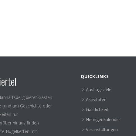
QUICKLINKS
ertel
Ausflugsziele
anhartsberg bietet Gästen
Aktivitäten
le rund um Geschichte oder
Gastlichkeit
keiten für
Heurigenkalender
arüber hinaus finden
Veranstaltungen
fte Hügelketten mit