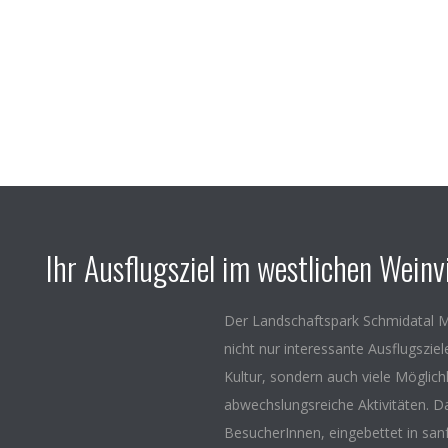
Ihr Ausflugsziel im westlichen Weinvi
Der Landschaftspark Schmidatal M
nicht nur interessante Ausflugszie
Kultur, sondern auch viele Möglich
abwechslungsreiche Aktivitäten. D
BesucherInnen, eingebettet in san