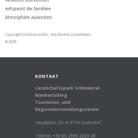
entspannt die familiäre
Atmosphäre auskosten.
Copyright/Urheberrechte - Alle Rechte vorbehalten
© 2018
KONTAKT
Landschaftspark Schmidatal
Manhartsberg
Tourismus- und
Regionalentwicklungsverein
Hauptplatz 20, A-3714 Sitzendorf
Telefon:
+43 (0) 2959 2203-30