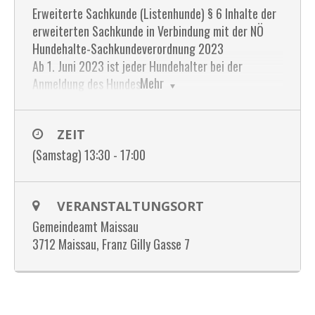
Erweiterte Sachkunde (Listenhunde) § 6 Inhalte der
erweiterten Sachkunde in Verbindung mit der NÖ
Hundehalte-Sachkundeverordnung 2023
Ab 1. Juni 2023 ist jeder Hundehalter bei der
Mehr
Anmeldung des Hundes
bei der Gemeinde verpflichtet, einen Nachweis der
erweiterten Sachkunde vorzuweisen.
ZEIT
Der theoretische Teil der Ausbildung dauert vier
(Samstag) 13:30 - 17:00
Stunden.
Der praktische Teil der Ausbildung dauert sechs
VERANSTALTUNGSORT
Stunden und ist
nach Terminvereinbarung zu leisten. Der praktische
Gemeindeamt Maissau
Teil ist nicht im Preis enthalten.
3712 Maissau, Franz Gilly Gasse 7
Infos und Anmeldung unter
+43 676 5135770