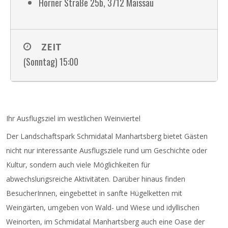
A
Horner Straße 25b, 3712 Maissau
d
r
e
ZEIT
s
s
(Sonntag) 15:00
e
Ihr Ausflugsziel im westlichen Weinviertel
Der Landschaftspark Schmidatal Manhartsberg bietet Gästen
nicht nur interessante Ausflugsziele rund um Geschichte oder
Kultur, sondern auch viele Möglichkeiten für
abwechslungsreiche Aktivitäten. Darüber hinaus finden
BesucherInnen, eingebettet in sanfte Hügelketten mit
Weingärten, umgeben von Wald- und Wiese und idyllischen
Weinorten, im Schmidatal Manhartsberg auch eine Oase der