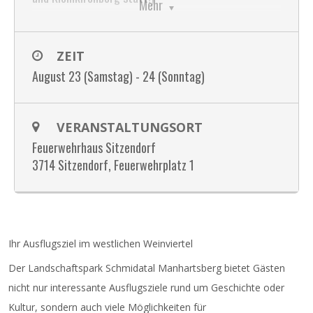
Mehr
16:30 Uhr: Spiel & Spaß mit der Feuerwehr-Jugend
18:00 Uhr: Abendbetrieb unter anderem mit Ripperl
ZEIT
und Burger
August 23 (Samstag) - 24 (Sonntag)
18:30 Uhr: Barbetrieb inklusive Cocktails
20:00 Uhr: Livemusik mit der Musikkapelle Highlife
VERANSTALTUNGSORT
Sonntag
Feuerwehrhaus Sitzendorf
:
3714 Sitzendorf, Feuerwehrplatz 1
10:30 Uhr: Frühschoppen mit der Musikkapelle
Goggendorf
11:00 Uhr: Mittagstisch
13:00 Uhr: Tombolaverlosung
Ihr Ausflugsziel im westlichen Weinviertel
Der Landschaftspark Schmidatal Manhartsberg bietet Gästen
15:00 Festende
nicht nur interessante Ausflugsziele rund um Geschichte oder
An beiden Tagen Hüpfburg und
Kultur, sondern auch viele Möglichkeiten für