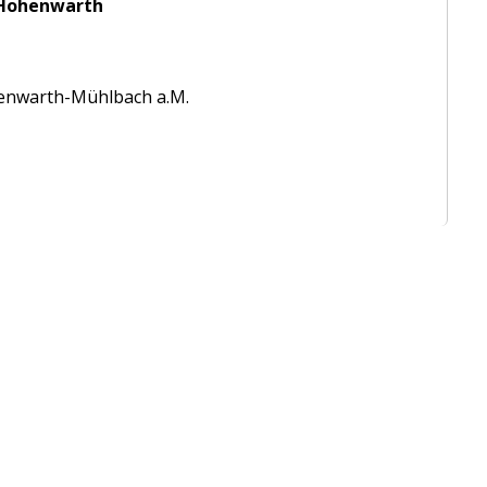
F Hohenwarth
ohenwarth-Mühlbach a.M.