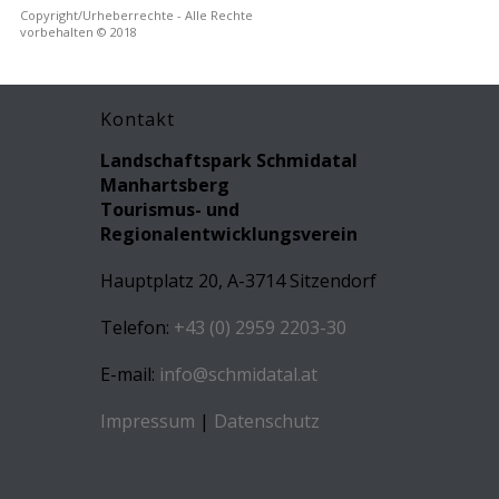
Copyright/Urheberrechte - Alle Rechte
vorbehalten © 2018
Kontakt
Landschaftspark Schmidatal
Manhartsberg
Tourismus- und
Regionalentwicklungsverein
Hauptplatz 20, A-3714 Sitzendorf
Telefon:
+43 (0) 2959 2203-30
E-mail:
info@schmidatal.at
Impressum
|
Datenschutz