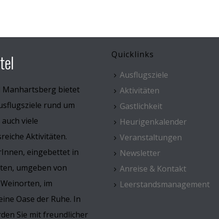
Quicklinks
tel
Ausflugsziele
l Manhartsberg bietet
Aktivitäten
usflugsziele rund um
Gastlichkeit
 auch viele
Heurigenkalender
eiche Aktivitäten.
Veranstaltungen
Innen, eingebettet in
Newsletter
rten, umgeben von
Anreise & Kontakt
 Weinorten, im
Leerstandsmanagement
ine Oase der Ruhe. In
den Sie mit freundlicher