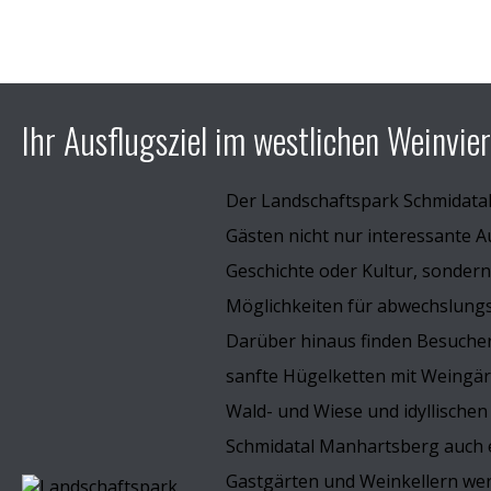
Ihr Ausflugsziel im westlichen Weinvier
Der Landschaftspark Schmidata
Gästen nicht nur interessante A
Geschichte oder Kultur, sondern
Möglichkeiten für abwechslungsr
Darüber hinaus finden Besucher
sanfte Hügelketten mit Weingä
Wald- und Wiese und idyllischen
Schmidatal Manhartsberg auch e
Gastgärten und Weinkellern wer