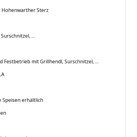
al Hohenwarther Sterz
 Surschnitzel, …
 Festbetrieb mit Grillhendl, Surschnitzel, …
LA
 Speisen erhältlich
nen