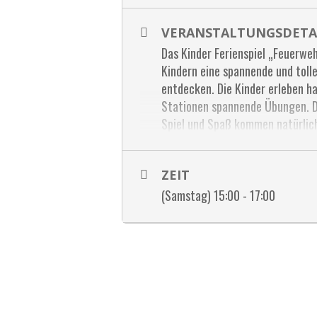
VERANSTALTUNGSDETA
Das Kinder Ferienspiel „Feuerweh
Kindern eine spannende und tolle
entdecken. Die Kinder erleben h
Stationen spannende Übungen. Di
Spiel und Spaß kommen natürlich 
unvergesslichen Tag erleben.
keine Kosten!
ZEIT
Organisator
(Samstag) 15:00 - 17:00
: Feuerwehr Ziersd
Rückfragen gerne unter johanne
Ort
: Erlenaugasse 30, 3710 Zier