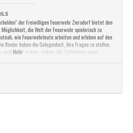
ILS
rhelden“ der Freiwilligen Feuerwehr Ziersdorf bietet den
 Möglichkeit, die Welt der Feuerwehr spielerisch zu
autnah, wie Feuerwehrleute arbeiten und erleben auf den
e Kinder haben die Gelegenheit, ihre Fragen zu stellen.
Mehr
auch nicht zu kurz, sodass alle Teilnehmer einen
orf
s.unfried@feuerwehr.gv.at.
sdorf