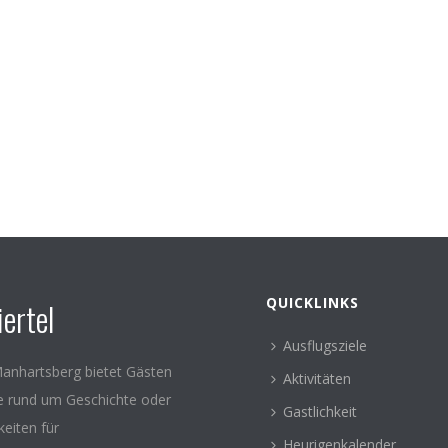
QUICKLINKS
ertel
Ausflugsziele
anhartsberg bietet Gästen
Aktivitäten
le rund um Geschichte oder
Gastlichkeit
keiten für
Heurigenkalender