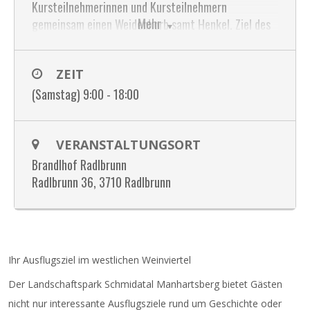
Kursteilnehmerinnen und Kursteilnehmern
Mehr
gemeinsam einen Weidenkorb samt Henkel. Ziel des
Kurses ist, einen fertigen, selbstgemachten
Einkaufskorb am Ende des Tages mit nach Hause
ZEIT
nehmen zu können. Dieser wird einen Durchmesser
von ca. 27-33 cm haben. Die Böden für die Körbe
(Samstag) 9:00 - 18:00
werden von Xaver vorgefertigt, damit auch
Anfängerinnen und Anfänger einen Korb innerhalb
eines Tages schaffen.
VERANSTALTUNGSORT
Brandlhof Radlbrunn
Kursbeitrag EUR 70,00 / Materialgebühr EUR
Radlbrunn 36, 3710 Radlbrunn
30,00
Mitbringen Gartenschere, Messer,
Arbeitsgewand/Schürze
Ihr Ausflugsziel im westlichen Weinviertel
Der Landschaftspark Schmidatal Manhartsberg bietet Gästen
nicht nur interessante Ausflugsziele rund um Geschichte oder