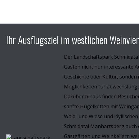
Ihr Ausflugsziel im westlichen Weinvier
Der Landschaftspark Schmidata
Gästen nicht nur interessante A
Geschichte oder Kultur, sondern
Möglichkeiten für abwechslungsr
Darüber hinaus finden Besucher
sanfte Hügelketten mit Weingä
Wald- und Wiese und idyllischen
Schmidatal Manhartsberg auch e
Gastgärten und Weinkellern wer