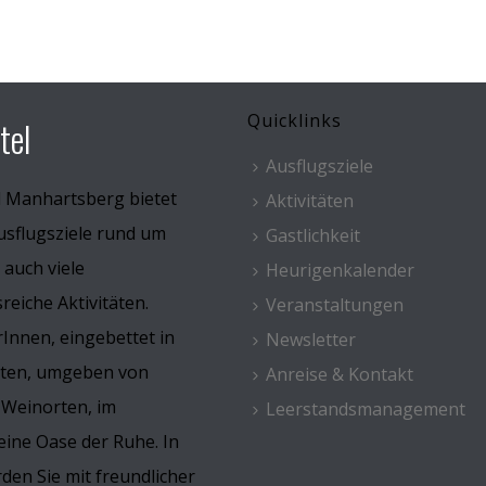
Quicklinks
tel
Ausflugsziele
l Manhartsberg bietet
Aktivitäten
usflugsziele rund um
Gastlichkeit
 auch viele
Heurigenkalender
eiche Aktivitäten.
Veranstaltungen
Innen, eingebettet in
Newsletter
rten, umgeben von
Anreise & Kontakt
 Weinorten, im
Leerstandsmanagement
ine Oase der Ruhe. In
den Sie mit freundlicher