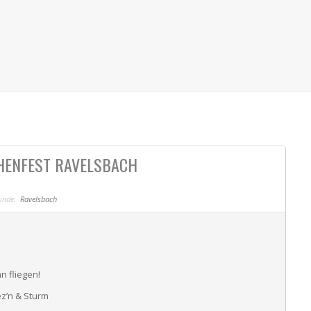
HENFEST RAVELSBACH
inde:
Ravelsbach
n fliegen!
ez’n & Sturm