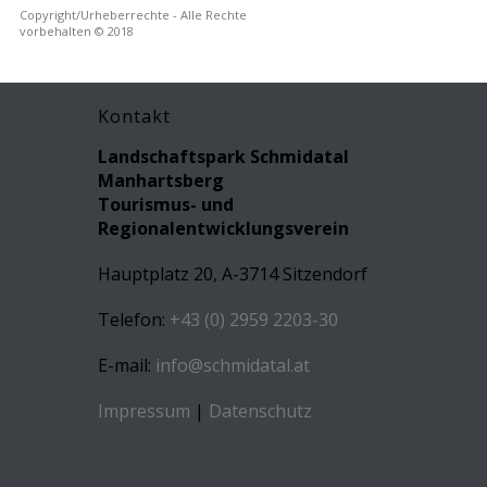
Copyright/Urheberrechte - Alle Rechte
vorbehalten © 2018
Kontakt
Landschaftspark Schmidatal
Manhartsberg
Tourismus- und
Regionalentwicklungsverein
Hauptplatz 20, A-3714 Sitzendorf
Telefon:
+43 (0) 2959 2203-30
E-mail:
info@schmidatal.at
Impressum
|
Datenschutz