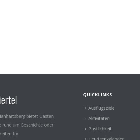
QUICKLINKS
ertel
Ausflugsziele
anhartsberg bietet Gästen
Aktivitäten
le rund um Geschichte oder
Gastlichkeit
keiten für
Heurigenkalender