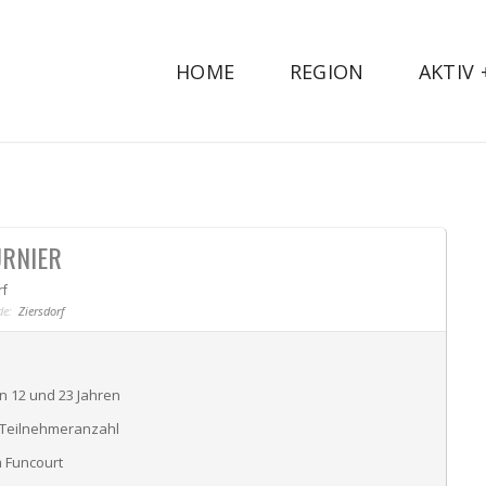
HOME
REGION
AKTIV
RNIER
rf
e:
Ziersdorf
en 12 und 23 Jahren
 Teilnehmeranzahl
m Funcourt