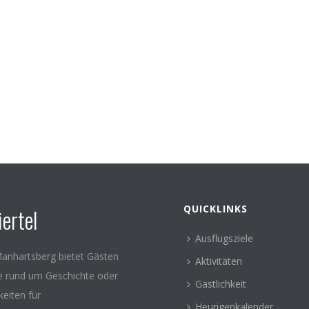
QUICKLINKS
ertel
Ausflugsziele
anhartsberg bietet Gästen
Aktivitäten
le rund um Geschichte oder
Gastlichkeit
keiten für
Heurigenkalender