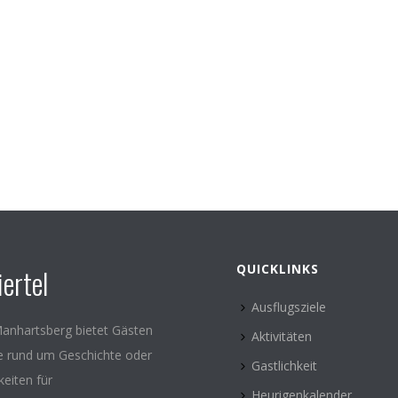
QUICKLINKS
ertel
Ausflugsziele
anhartsberg bietet Gästen
Aktivitäten
le rund um Geschichte oder
Gastlichkeit
keiten für
Heurigenkalender