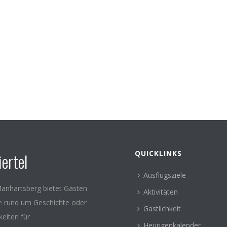
QUICKLINKS
ertel
Ausflugsziele
anhartsberg bietet Gästen
Aktivitäten
le rund um Geschichte oder
Gastlichkeit
keiten für
Heurigenkalender