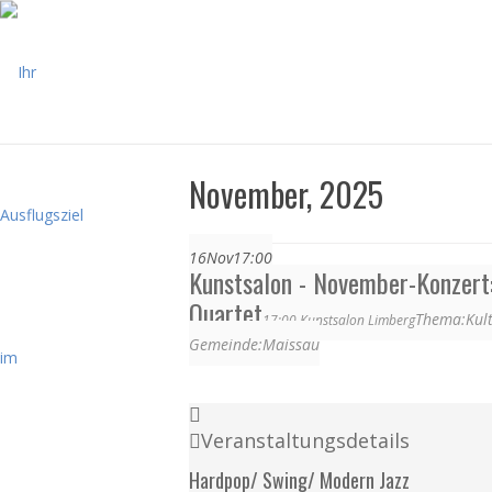
November, 2025
16
Nov
17:00
Kunstsalon - November-Konzert
Quartet
Thema:
Kult
17:00
Kunstsalon Limberg
Gemeinde:
Maissau
Veranstaltungsdetails
Hardpop/ Swing/ Modern Jazz