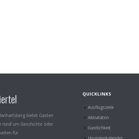
QUICKLINKS
ertel
Ausflugsziele
anhartsberg bietet Gästen
Aktivitäten
le rund um Geschichte oder
Gastlichkeit
keiten für
Heurigenkalender