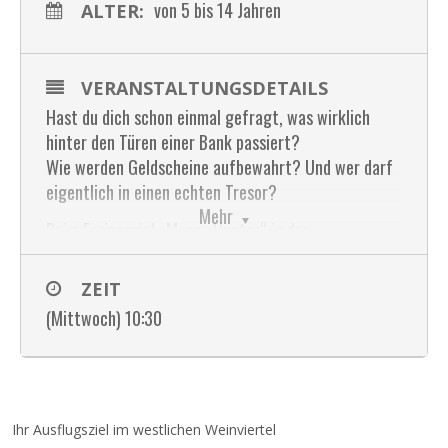
von 5 bis 14 Jahren
ALTER:
VERANSTALTUNGSDETAILS
Hast du dich schon einmal gefragt, was wirklich
hinter den Türen einer Bank passiert?
Wie werden Geldscheine aufbewahrt? Und wer darf
eigentlich in einen echten Tresor?
Mehr
Beim Ferienspiel „Money Hunter“ in der
Raiffeisenbank Ziersdorf begibst du dich auf eine
spannende Entdeckungsreise in die Welt des Geldes!
ZEIT
Werde selbst zum Geld-Detektiv, löse spannende
(Mittwoch) 10:30
Fragen und erlebe einen Vormittag voller Action,
Neugier und Überraschungen!
Und nach all den Abenteuern warten zur Stärkung
natürlich auch noch Speis und Trank auf dich.
Ihr Ausflugsziel im westlichen Weinviertel
keine Kosten!