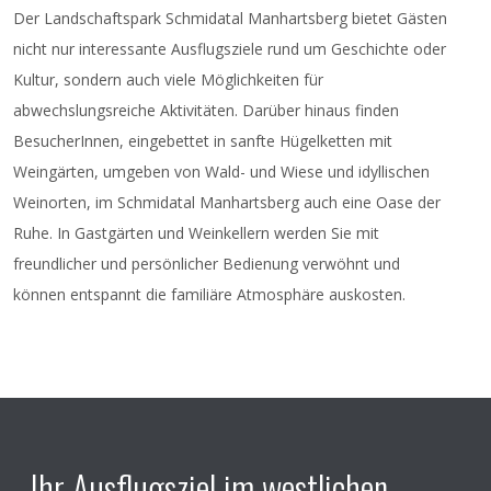
Der Landschaftspark Schmidatal Manhartsberg bietet Gästen
Organisator
: Raiffeisenbank Ziersdorf
nicht nur interessante Ausflugsziele rund um Geschichte oder
Anmeldung
bitte unter andreas.kuntner@rbhl.at
Kultur, sondern auch viele Möglichkeiten für
erbeten!
abwechslungsreiche Aktivitäten. Darüber hinaus finden
BesucherInnen, eingebettet in sanfte Hügelketten mit
Ort
: Raiffeisenbank Ziersdorf
Weingärten, umgeben von Wald- und Wiese und idyllischen
Weinorten, im Schmidatal Manhartsberg auch eine Oase der
Ruhe. In Gastgärten und Weinkellern werden Sie mit
freundlicher und persönlicher Bedienung verwöhnt und
können entspannt die familiäre Atmosphäre auskosten.
Ihr Ausflugsziel im westlichen