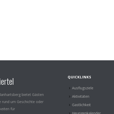
QUICKLINKS
ertel
Ausflugsziele
anhartsberg bietet Gästen
Aktivitäten
le rund um Geschichte oder
Gastlichkeit
keiten für
Heurigenkalender