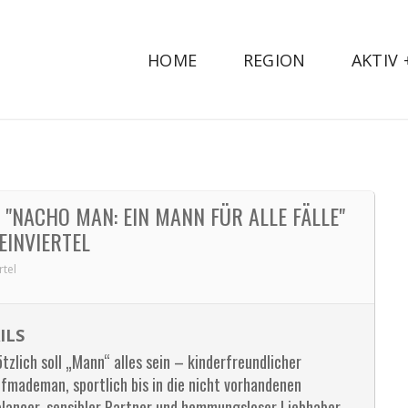
HOME
REGION
AKTIV
 "NACHO MAN: EIN MANN FÜR ALLE FÄLLE"
INVIERTEL
rtel
ILS
tzlich soll „Mann“ alles sein – kinderfreundlicher
lfmademan, sportlich bis in die nicht vorhandenen
lancer, sensibler Partner und hemmungsloser Liebhaber.