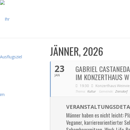
JÄNNER, 2026
23
GABRIEL CASTANEDA
IM KONZERTHAUS WE
JAN
19:30
Konzerthaus Weinvie
Thema:
Kultur
Gemeinde:
Ziersdorf
VERANSTALTUNGSDETA
Männer haben es nicht leicht: Plö
Veganer, karriereorientierter Se
Schamhaarspitzen, Work-Life-Ba