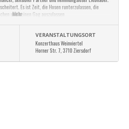
cheitert. Es ist Zeit, die Hosen runterzulassen, die
Mehr
schen und keinen Gag auszulassen
VERANSTALTUNGSORT
Konzerthaus Weinviertel
Horner Str. 7, 3710 Ziersdorf
, Eva Strassl, Hauptplatz 1, 3710 Ziersdorf, Telefon:
e@konzerthaus-weinviertel.at oder
thaus-weinviertel.at