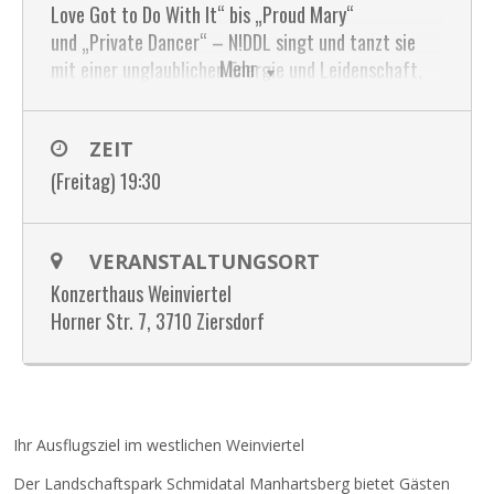
Love Got to Do With It“ bis „Proud Mary“
und „Private Dancer“ – N!DDL singt und tanzt sie
Mehr
mit einer unglaublichen Energie und Leidenschaft,
die das Publikum begeistern werden.
Ein Abend mit Schwung, Soul und Seele – zum
ZEIT
Mitsingen, Mitfühlen, Mitreißenlassen.
(Freitag) 19:30
Preis:
Kategorie A: EUR 34,00
VERANSTALTUNGSORT
Kategorie B: EUR 31,00
Konzerthaus Weinviertel
Kategorie C: EUR 28,00
Horner Str. 7, 3710 Ziersdorf
Tickets: Marktgemeinde Ziersdorf, Eva Strassl,
Hauptplatz 1, 3710 Ziersdorf, Telefon: 02956 2204
16 oder unter office@konzerthaus-weinviertel.at
oder
Ihr Ausflugsziel im westlichen Weinviertel
Weitere Infos unter www.konzerthaus-weinviertel.at
Der Landschaftspark Schmidatal Manhartsberg bietet Gästen