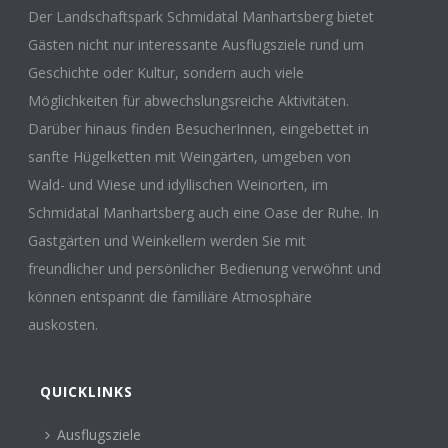
Herausforderungen stellen. Um die fahrerische
Der Landschaftspark Schmidatal Manhartsberg bietet
Sicherheit zu verbessern, bietet der ÖAMTC seit
Gästen nicht nur interessante Ausflugsziele rund um
einigen Jahren kostenfreie E-Bike-Kurse an – allein
Geschichte oder Kultur, sondern auch viele
im Vorjahr nahmen 750 Personen an mehr als 100
Kursen teil.
Möglichkeiten für abwechslungsreiche Aktivitäten.
Darüber hinaus finden BesucherInnen, eingebettet in
Der Mobilitätsclub und die Gemeinde Heldenberg
sanfte Hügelketten mit Weingärten, umgeben von
setzen sich daher zum Ziel, die individuelle Mobilität
Wald- und Wiese und idyllischen Weinorten, im
und Sicherheit in Form von kostenlosen E-Bike-
Kursen zu fördern. Anfänger:innen und
Schmidatal Manhartsberg auch eine Oase der Ruhe. In
Fortgeschrittene haben im geschützten Bereich
Gastgärten und Weinkellern werden Sie mit
besser die Möglichkeit, sich mit dem E-Bike vertraut
freundlicher und persönlicher Bedienung verwöhnt und
zu machen. Am Programm stehen einerseits
können entspannt die familiäre Atmosphäre
Begriffserklärungen, Informationen und Theorie,
auskosten.
andererseits fahrtechnische Aspekte wie Bremsen,
Blicktechnik, stabiles Langsamfahren,
Kurventechnik, die richtige Gangwahl usw. im
QUICKLINKS
praktischen Teil.
Ausflugsziele