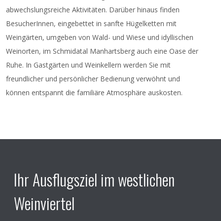
abwechslungsreiche Aktivitäten. Darüber hinaus finden
Die Vorteile von E-Bikes bei längeren Strecken,
BesucherInnen, eingebettet in sanfte Hügelketten mit
Gegenwind und Steigungen bewegen immer mehr
Weingärten, umgeben von Wald- und Wiese und idyllischen
Menschen zum Umstieg oder Einstieg in die
Weinorten, im Schmidatal Manhartsberg auch eine Oase der
klimafreundliche Zweiradmobilität. Der E-Bike-Boom
Ruhe. In Gastgärten und Weinkellern werden Sie mit
spiegelt sich aber leider auch in der Unfallstatistik
wider. 2021 verunglückten laut Statistik Austria 50
freundlicher und persönlicher Bedienung verwöhnt und
Radfahrende auf Österreichs Straßen tödlich, 22
können entspannt die familiäre Atmosphäre auskosten.
davon mit E-Bikes. Die Zahl der Unfälle ist
bedauerlicherweise gestiegen: Im Jahr 2021
passierten laut Statistik Austria 9.187 Unfälle mit
Beteiligung von Radfahrenden (inkl. E-Bike und E-
Scooter) – das entspricht einem Anstieg von 41
Prozent seit 2012.
Ihr Ausflugsziel im westlichen
Nicht nur das höhere Gewicht, auch die im Vergleich
zu einem herkömmlichen Fahrrad ungewohnte
Weinviertel
Beschleunigung kann Fahrende vor