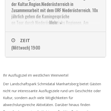
der Kultur.Region.Niederösterreich in
Zusammenarbeit mit dem ORF Niederösterreich. 10x
jährlich gehen die Kamingespräche
Mehr
on Tour durch Niederösterreichs Regionen. Am
Mittwoch, 10. September 2025 lautet das Motto
„Zukunftsort ländlicher Raum“. Erwin Pröll,
ZEIT
Landeshauptmann a. D. diskutiert mit prominenten
Expertinnen und Experten unter der Moderation von
(Mittwoch) 19:00
Michael Battisti. Den ländlichen Raum neu denken,
entwickeln und gestalten – wie geht das? Welche
Strategien und Anreize gibt es, um junge Menschen
in der Region zu halten oder zurückzugewinnen?
Ihr Ausflugsziel im westlichen Weinviertel
Welche Maßnahmen sind notwendig, um den
ländlichen Raum zu stärken? Gibt es wirklich die
Der Landschaftspark Schmidatal Manhartsberg bietet Gästen
vielzitierte Stadtflucht? Ein Diskussionsabend mit
nicht nur interessante Ausflugsziele rund um Geschichte oder
viel Gegenwart und noch mehr Zukunft.
Kultur, sondern auch viele Möglichkeiten für
abwechslungsreiche Aktivitäten. Darüber hinaus finden
Zu hören am 17. September 2025 ab 21.00 Uhr auf