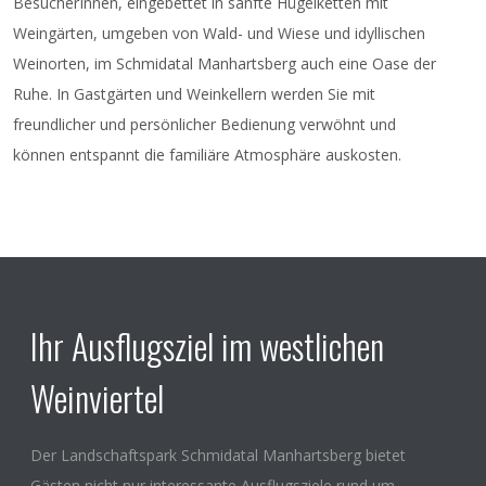
BesucherInnen, eingebettet in sanfte Hügelketten mit
Radio Niederösterreich.
Weingärten, umgeben von Wald- und Wiese und idyllischen
Eintritt frei!
Anmeldung unter Tel: 0676 88405867
Weinorten, im Schmidatal Manhartsberg auch eine Oase der
oder kamingespraeche@kulturregionnoe.at
Ruhe. In Gastgärten und Weinkellern werden Sie mit
freundlicher und persönlicher Bedienung verwöhnt und
können entspannt die familiäre Atmosphäre auskosten.
Ihr Ausflugsziel im westlichen
Weinviertel
Der Landschaftspark Schmidatal Manhartsberg bietet
Gästen nicht nur interessante Ausflugsziele rund um