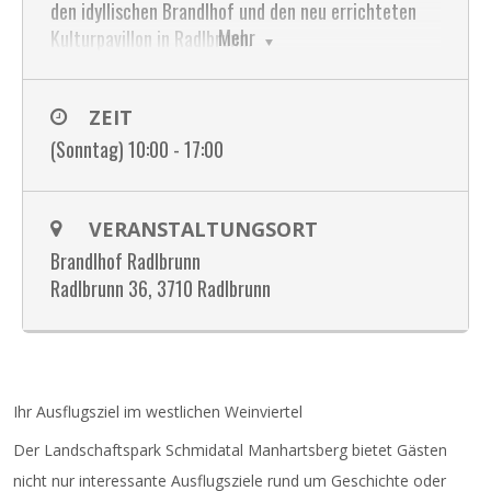
den idyllischen Brandlhof und den neu errichteten
Mehr
Kulturpavillon in Radlbrunn.
Der Fokus liegt auf traditionellen
Handwerkstechniken und hochwertiger
ZEIT
Manufakturware. Erstmals mit dabei: Harfenbauer
(Sonntag) 10:00 - 17:00
Gabriel Schwarzmann, Vergolderin Elfriede Edlmaier,
Tischler Anton Farthofer, Filzkunsthandwerkerin
Sabine Krammer, Ratschenbauer Ernst Ribisch und
VERANSTALTUNGSORT
die Keramikerin Andrea Hogl. Der Brandlhof bietet
Brandlhof Radlbrunn
den pittoresken Rahmen für viele weitere
Radlbrunn 36, 3710 Radlbrunn
Ausstellerinnen und Aussteller mit bemalten,
gekratzten, gestickten und gewickelten Ostereiern
sowie Kerzen, Kräutern und Textilien. Für guten Wein
sorgt der Winzer des Tages Paul Zimmermann, für
gute Musik die Gasslspieler.
Ihr Ausflugsziel im westlichen Weinviertel
Bevor es zum bunten Markttreiben geht, werden um
Der Landschaftspark Schmidatal Manhartsberg bietet Gästen
9.30 Uhr auf der Schanz in Radlbrunn die
nicht nur interessante Ausflugsziele rund um Geschichte oder