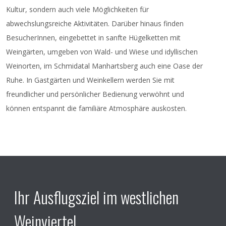
Palmzweige gesegnet und anschließend führt eine
Kultur, sondern auch viele Möglichkeiten für
Prozession zur Kirche und zum Gottesdienst in die
abwechslungsreiche Aktivitäten. Darüber hinaus finden
Pfarrkirche Radlbrunn.
BesucherInnen, eingebettet in sanfte Hügelketten mit
Eintritt frei!
Weingärten, umgeben von Wald- und Wiese und idyllischen
Weinorten, im Schmidatal Manhartsberg auch eine Oase der
Brandlhof und Kulturpavillon
Ruhe. In Gastgärten und Weinkellern werden Sie mit
Radlbrunn 24
3710 Radlbrunn
freundlicher und persönlicher Bedienung verwöhnt und
www.volkskulturnoe.at
können entspannt die familiäre Atmosphäre auskosten.
Ansprechpartner:
Doris Buchmann
Standortleitung Brandlhof
Tel.:
0676 4391652
E-Mail:
doris.buchmann@volkskulturnoe.at
Ihr Ausflugsziel im westlichen
Weinviertel