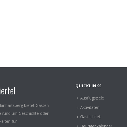
QUICKLINKS
ertel
Ausflugsziele
anhartsberg bietet Gästen
Aktivitäten
le rund um Geschichte oder
Gastlichkeit
keiten für
Heurigenkalender