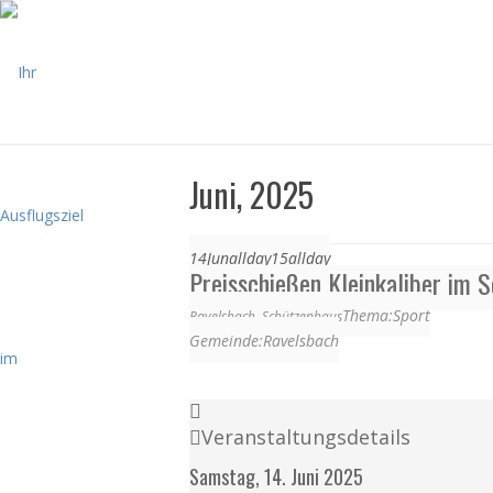
Juni, 2025
14
Jun
allday
15
allday
Preisschießen Kleinkaliber im 
Thema:
Sport
Ravelsbach, Schützenhaus
Gemeinde:
Ravelsbach
Veranstaltungsdetails
Samstag, 14. Juni 2025