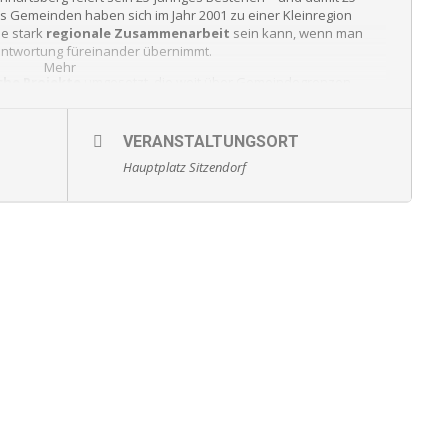
 Gemeinden haben sich im Jahr 2001 zu einer Kleinregion
ie stark
regionale Zusammenarbeit
sein kann, wenn man
antwortung füreinander übernimmt.
Mehr
che Projekte
umgesetzt, die weit über Gemeindegrenzen
kerung betreffen. Meilensteine wie die
Landesausstellung
Körndlfeste
, viele kleinere regionale Veranstaltungen sowie
enspiele
und
Malwettbewerbe
prägen das gemeinsame
VERANSTALTUNGSORT
Hauptplatz Sitzendorf
, wofür der Landschaftspark steht: für Zusammenhalt, Identität
Es richtet sich an die gesamte Bevölkerung der Kleinregion und
einschaft zu erleben und zu feiern.
 der Region
he
Hauptplatz von Sitzendorf an der Schmida
zum
Über 20 Ausstellerinnen und Aussteller
, regionale Betriebe
sentieren die Vielfalt.
ielle
Festakt
, bei dem die neue
Schmidataler Radroute
r lange Strecke verbindet alle Gemeinden der Kleinregion und
nd gemeinsames Unterwegssein. Musikalisch begleitet wird der
er-Manhartsberger Kapellen
und dem
Kinderchor
der
en marschieren dabei sternförmig über die verschiedenen
n starkes Zeichen für das Zusammenkommen aus allen