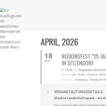
APRIL, 2026
18
REGIONSFEST "25 J
IN SITZENDORF
APR
14:00
Hauptplatz Sitzendor
Thema:
Fest,
Kinder,
Kulinarik,
Markt
Gemeinde:
Heldenberg,
Hohenwarth-M
VERANSTALTUNGSDETAILS
25 Jahre Landschaftspark – ein F
Der Landschaftspark Schmidatal Man