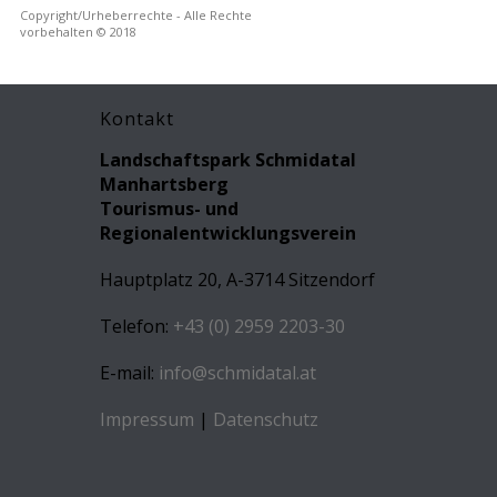
Copyright/Urheberrechte - Alle Rechte
vorbehalten © 2018
Kontakt
Landschaftspark Schmidatal
Manhartsberg
Tourismus- und
Regionalentwicklungsverein
Hauptplatz 20, A-3714 Sitzendorf
Telefon:
+43 (0) 2959 2203-30
E-mail:
info@schmidatal.at
Impressum
|
Datenschutz