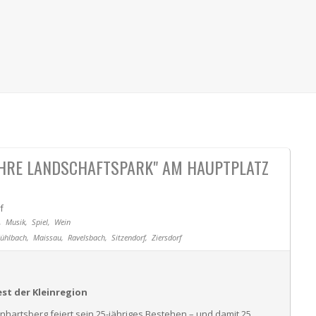
AHRE LANDSCHAFTSPARK" AM HAUPTPLATZ
f
,
Musik,
Spiel,
Wein
ühlbach,
Maissau,
Ravelsbach,
Sitzendorf,
Ziersdorf
est der Kleinregion
hartsberg feiert sein 25-jähriges Bestehen – und damit 25