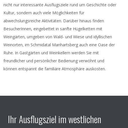
Kosten:
20€/ Kind
nicht nur interessante Ausflugsziele rund um Geschichte oder
Kultur, sondern auch viele Möglichkeiten für
Organisator
: 3MZ / Michael Zellhofer-Mühlparzer
abwechslungsreiche Aktivitäten. Darüber hinaus finden
Anmeldung
bitte
bis 03.07.2026
unter 0681/
BesucherInnen, eingebettet in sanfte Hügelketten mit
846 88 035 oder unter office@3mz.at erbeten.
Weingärten, umgeben von Wald- und Wiese und idyllischen
Ort
: Dorfzentrum Unterthern, 3701 Unterthern 1
Weinorten, im Schmidatal Manhartsberg auch eine Oase der
Ruhe. In Gastgärten und Weinkellern werden Sie mit
freundlicher und persönlicher Bedienung verwöhnt und
können entspannt die familiäre Atmosphäre auskosten.
Ihr Ausflugsziel im westlichen