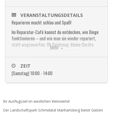
VERANSTALTUNGSDETAILS
Reparieren macht schlau und Spaß!
Im Reparatur-Café kannst du entdecken, wie Dinge
funktionieren – und wie man sie wieder repariert,
statt wegzuwerfen. Ob Spielzeug, kleine Geräte
Mehr
oder Taschenlampen: Mit etwas Hilfe, Werkzeug und
Neugier klappt das oft ganz leicht!
ZEIT
Außerdem lernst du spannende Technik kennen –
wie 3D-Druck, 3D-Scan oder Elektronik – und kannst
(Samstag) 10:00 - 14:00
diese live Vorort genauer betrachten.
Du hast nichts Kaputtes dabei? Kein Problem! Dann
kannst du bei uns kleine Lötübungen machen und
trotzdem viel über Technik lernen – ganz ohne
Ihr Ausflugsziel im westlichen Weinviertel
eigenes Gerät.
Der Landschaftspark Schmidatal Manhartsberg bietet Gästen