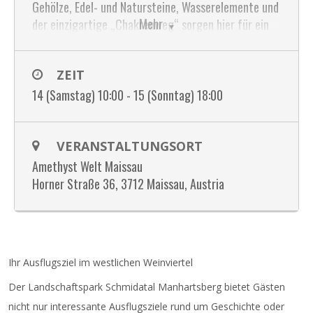
Gehölze, Edel- und Natursteine, Wasserelemente und
Mehr
der einzigartige „Chakrenweg“ sorgen hier für ein
Erlebnis für alle Sinne.
Erkunden Sie den Garten und seine Naturelemente in
ZEIT
eigenem Tempo.
Kinder können sich am Erlebnisspielplatz austoben
14 (Samstag) 10:00 - 15 (Sonntag) 18:00
oder 1 Stunde am Schatzgräberfeld nach Edesteinen
suchen.
Auch ein Besuch im Amethyststollen oder
VERANSTALTUNGSORT
Edelsteinhaus lässt sich mit einem Ausflug in die
Amethyst Welt Maissau
Amethsyt Welt großartig verbinden!
Horner Straße 36, 3712 Maissau, Austria
Tipp: Neue Sonderausstellung ab 01.04.24 –
FARBWUNDER & LEUCHTKRAFT – Die Pracht der
Mineralien, diese gibt funkelnde und leuchtende
Einblicke in die facettenreiche Welt der Edelsteine
Ihr Ausflugsziel im westlichen Weinviertel
Der Landschaftspark Schmidatal Manhartsberg bietet Gästen
nicht nur interessante Ausflugsziele rund um Geschichte oder