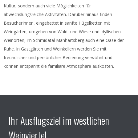
statt. Der Festakt wird durch die Musikkapelle
Kultur, sondern auch viele Möglichkeiten für
Goggendorf musikalisch umrahmt.
abwechslungsreiche Aktivitäten. Darüber hinaus finden
BesucherInnen, eingebettet in sanfte Hügelketten mit
Weingärten, umgeben von Wald- und Wiese und idyllischen
Weinorten, im Schmidatal Manhartsberg auch eine Oase der
Ruhe. In Gastgärten und Weinkellern werden Sie mit
freundlicher und persönlicher Bedienung verwöhnt und
können entspannt die familiäre Atmosphäre auskosten.
Ihr Ausflugsziel im westlichen
Weinviertel