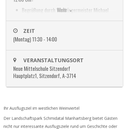
Mehr
Begrüßung durch Vizebürgermeister Michael
Fahn
Projektvorstellung der Rauffeisen Leasing
ZEIT
GmbH Eva Balcar, Baugesellschaft Swietelsky
(Montag) 11:30 - 14:00
Martin Diesner und Architekten Laurenz Vogel
Vorführung der Schülerinnen und Schüler der
Volks-, Sonder- und Mittelschule
VERANSTALTUNGSORT
Interview mit Landesrätin Christiane Teschl-
Neue Mittelschule Sitzendorf
Hofmeister in Vertretung von Landeshauptfrau
Hauptplatz1, Sitzendorf, A-3714
Johanna Mikl-Leitner und Bürgermeister Florian
Hinteregger
Spatenstich
Landeshymne
Ihr Ausflugsziel im westlichen Weinviertel
Die kulinarische Verpflegung findet durch die
Der Landschaftspark Schmidatal Manhartsberg bietet Gästen
Freiwillige Feuerwehr Sitzendorf an der Schmida
nicht nur interessante Ausflugsziele rund um Geschichte oder