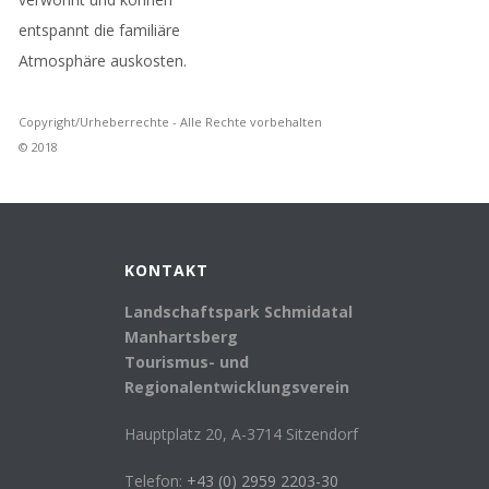
entspannt die familiäre
Atmosphäre auskosten.
Copyright/Urheberrechte - Alle Rechte vorbehalten
© 2018
KONTAKT
Landschaftspark Schmidatal
Manhartsberg
Tourismus- und
Regionalentwicklungsverein
Hauptplatz 20, A-3714 Sitzendorf
Telefon:
+43 (0) 2959 2203-30