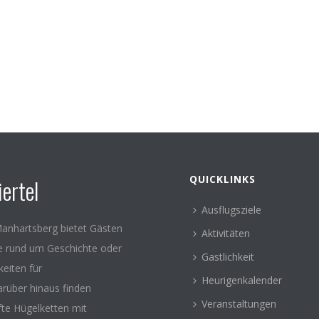
QUICKLINKS
ertel
Ausflugsziele
anhartsberg bietet Gästen
Aktivitäten
le rund um Geschichte oder
Gastlichkeit
keiten für
Heurigenkalender
arüber hinaus finden
Veranstaltungen
fte Hügelketten mit