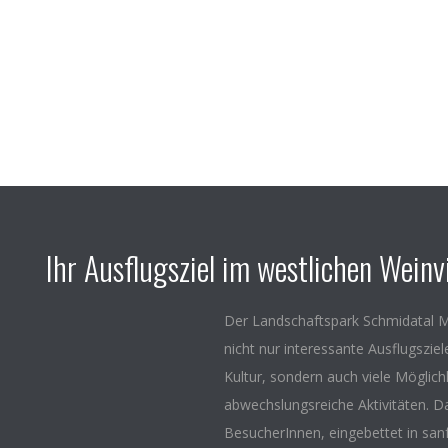
Ihr Ausflugsziel im westlichen Weinvi
Der Landschaftspark Schmidatal M
nicht nur interessante Ausflugszie
Kultur, sondern auch viele Möglich
abwechslungsreiche Aktivitäten. D
BesucherInnen, eingebettet in san