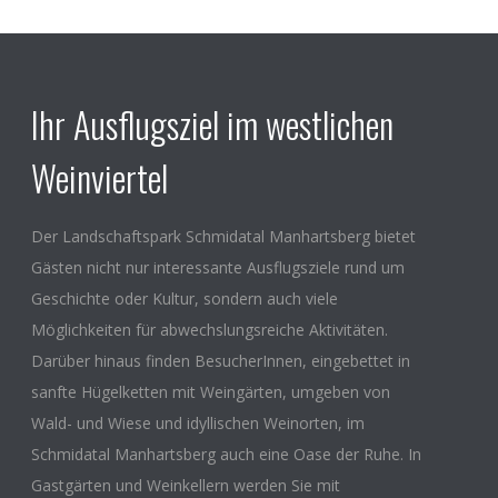
Ihr Ausflugsziel im westlichen
Weinviertel
Der Landschaftspark Schmidatal Manhartsberg bietet
Gästen nicht nur interessante Ausflugsziele rund um
Geschichte oder Kultur, sondern auch viele
Möglichkeiten für abwechslungsreiche Aktivitäten.
Darüber hinaus finden BesucherInnen, eingebettet in
sanfte Hügelketten mit Weingärten, umgeben von
Wald- und Wiese und idyllischen Weinorten, im
Schmidatal Manhartsberg auch eine Oase der Ruhe. In
Gastgärten und Weinkellern werden Sie mit