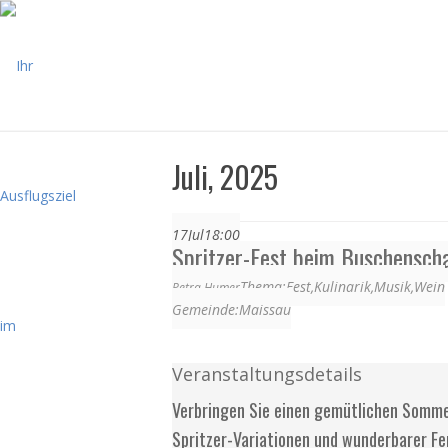
Juli, 2025
17
Jul
18:00
Spritzer-Fest beim Buschensch
Thema:
Fest,
Kulinarik,
Musik,
Wein
Petra Humer
Gemeinde:
Maissau
Veranstaltungsdetails
Verbringen Sie einen gemütlichen Somme
Spritzer-Variationen und wunderbarer Fe