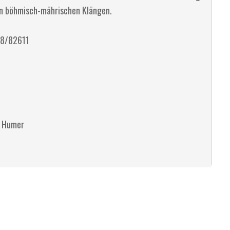
en böhmisch-mährischen Klängen.
958/82611
a Humer