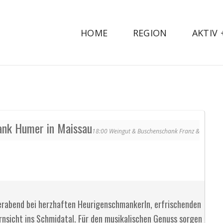
HOME
REGION
AKTIV
ank Humer in Maissau
18:00
Weingut & Buschenschank Franz &
rabend bei herzhaften Heurigenschmankerln, erfrischenden
rnsicht ins Schmidatal. Für den musikalischen Genuss sorgen