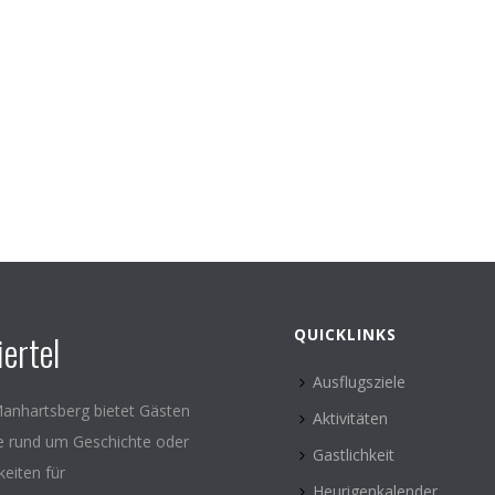
QUICKLINKS
ertel
Ausflugsziele
anhartsberg bietet Gästen
Aktivitäten
le rund um Geschichte oder
Gastlichkeit
keiten für
Heurigenkalender