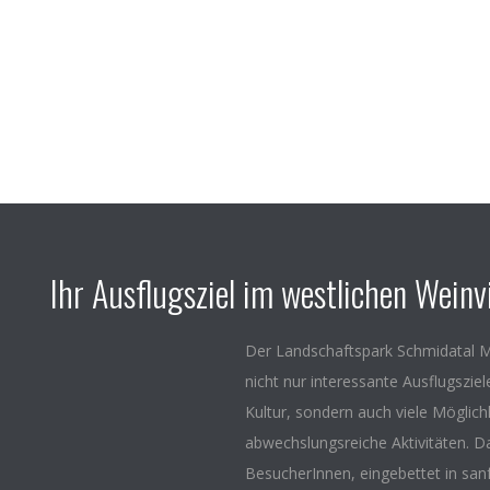
Ihr Ausflugsziel im westlichen Weinvi
Der Landschaftspark Schmidatal M
nicht nur interessante Ausflugszie
Kultur, sondern auch viele Möglich
abwechslungsreiche Aktivitäten. D
BesucherInnen, eingebettet in san