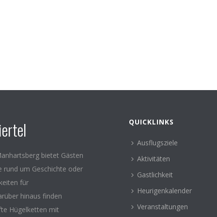
QUICKLINKS
ertel
Ausflugsziele
anhartsberg bietet Gästen
Aktivitäten
le rund um Geschichte oder
Gastlichkeit
keiten für
Heurigenkalender
arüber hinaus finden
Veranstaltungen
fte Hügelketten mit