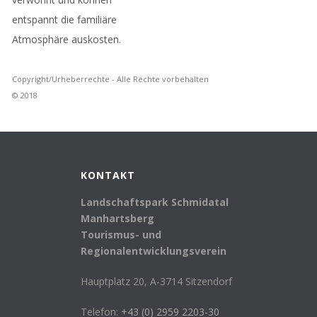
entspannt die familiäre
Atmosphäre auskosten.
Copyright/Urheberrechte - Alle Rechte vorbehalten
© 2018
KONTAKT
Landschaftspark Schmidatal
Manhartsberg
Tourismus- und
Regionalentwicklungsverein
Hauptplatz 20, A-3714 Sitzendorf
Telefon:
+43 (0) 2959 2203-30