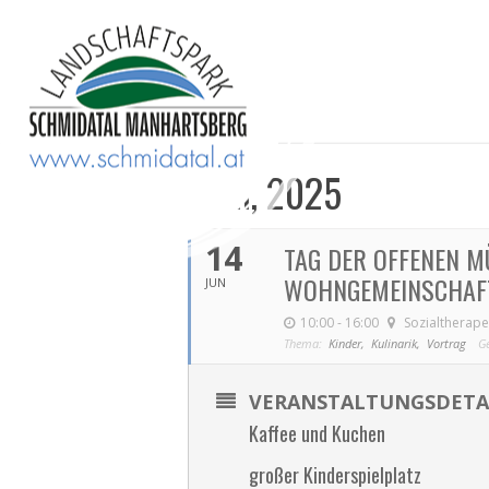
JUNI, 2025
14
TAG DER OFFENEN M
WOHNGEMEINSCHAF
JUN
10:00 - 16:00
Sozialtherap
Thema:
Kinder,
Kulinarik,
Vortrag
G
VERANSTALTUNGSDETA
Kaffee und Kuchen
großer Kinderspielplatz