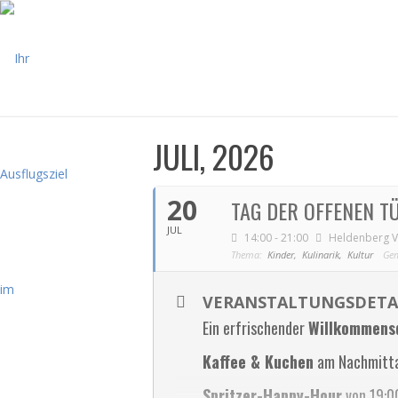
JULI, 2026
20
TAG DER OFFENEN T
JUL
14:00 - 21:00
Heldenberg V
Thema:
Kinder,
Kulinarik,
Kultur
Gem
VERANSTALTUNGSDETA
Ein erfrischender
Willkommens
Kaffee & Kuchen
am Nachmitt
Spritzer-Happy-Hour
von 19:0