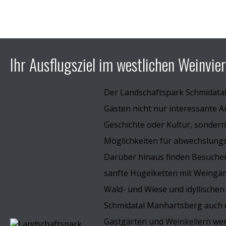
Ihr Ausflugsziel im westlichen Weinvier
Der Landschaftspark Schmidata
Gästen nicht nur interessante A
Geschichte oder Kultur, sondern
Möglichkeiten für abwechslungsr
Darüber hinaus finden Besucher
sanfte Hügelketten mit Weingä
Wald- und Wiese und idyllischen
Schmidatal Manhartsberg auch e
Gastgärten und Weinkellern wer