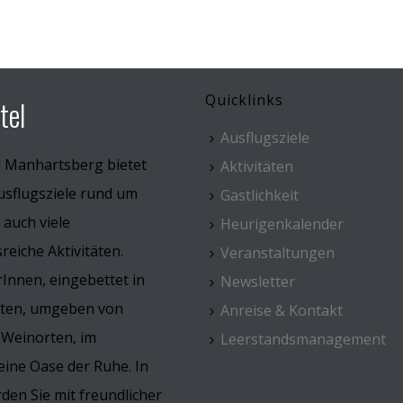
Quicklinks
tel
Ausflugsziele
l Manhartsberg bietet
Aktivitäten
usflugsziele rund um
Gastlichkeit
 auch viele
Heurigenkalender
eiche Aktivitäten.
Veranstaltungen
Innen, eingebettet in
Newsletter
rten, umgeben von
Anreise & Kontakt
 Weinorten, im
Leerstandsmanagement
ine Oase der Ruhe. In
den Sie mit freundlicher