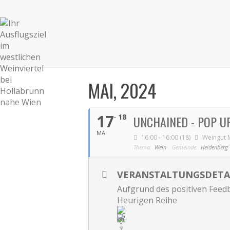
MAI, 2024
17
18
UNCHAINED - POP U
MAI
16:00 - 16:00 (18)
Weingut 
Thema:
Wein
Gemeinde:
Heldenberg
VERANSTALTUNGSDETA
Aufgrund des positiven Feed
Heurigen Reihe