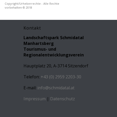
Copyright/Urheberrechte - Alle Rechte
vorbehalten © 2018
Kontakt
Landschaftspark Schmidatal
Manhartsberg
Tourismus- und
Regionalentwicklungsverein
Hauptplatz 20, A-3714 Sitzendorf
Telefon:
+43 (0) 2959 2203-30
E-mail:
info@schmidatal.at
Impressum
|
Datenschutz